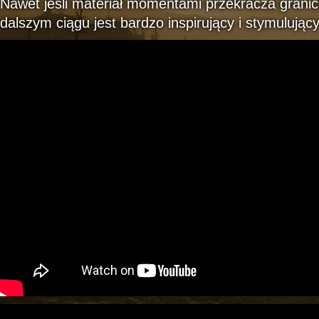
Nawet jeśli materiał momentami przekracza granic
dalszym ciągu jest bardzo inspirujący i stymulujący