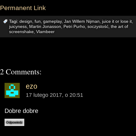
Permanent Link
Tagi:
design
,
fun
,
gameplay
,
Jan Willem Nijman
,
juice it or lose it
,
juicyness
,
Martin Jonasson
,
Petri Purho
,
soczystość
,
the art of
screenshake
,
Vlambeer
2 Comments:
ezo
17 lutego 2017, o 20:51
Dobre dobre
Odpowiedz