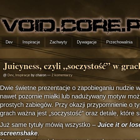
Dev
Inspiracje
Zachwyty
Dywagacje
Przechowalnia
Juicyness, czyli „soczystość” w grac
@
Dev
,
Inspiracje
by charon —
2 komentarzy
Dwie świetne prezentacje o zapobieganiu nudzie w
nawet pozornie miałki lub nadużywany motyw możn
prostych zabiegów. Przy okazji przypomnienie o t
grach ważna jest „soczystość” oraz detale, które si
Już same tytuły mówią wszystko –
Juice it or lose
screenshake
.