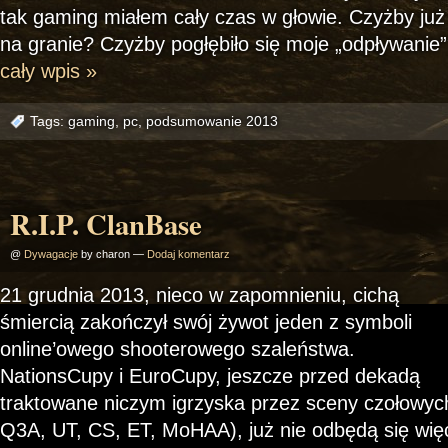
tak gaming miałem cały czas w głowie. Czyżby już
na granie? Czyżby pogłębiło się moje „odpływa
cały wpis »
Tags:
gaming
,
pc
,
podsumowanie 2013
R.I.P. ClanBase
@
Dywagacje
by charon —
Dodaj komentarz
21 grudnia 2013, nieco w zapomnieniu, cichą
śmiercią zakończył swój żywot jeden z symboli
online’owego shooterowego szaleństwa.
NationsCupy i EuroCupy, jeszcze przed dekadą
traktowane niczym igrzyska przez sceny czołowych
Q3A, UT, CS, ET, MoHAA), już nie odbędą się więc