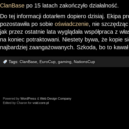
ClanBase
po 15 latach zakończyło działalność.
Do tej informacji dotarłem dopiero dzisiaj. Ekipa 
pozostawiła po sobie
oświadczenie
, nie szczędząc
jak przez ostatnie lata wyglądała współpraca z właśc
na koniec potraktowani. Niestety bywa, że kopie s
najbardziej zaangażowanych. Szkoda, bo to kawał 
Tags:
ClanBase
,
EuroCup
,
gaming
,
NationsCup
Powered by
WordPress
&
Web Design Company
Edited by Charon for
void.core.pl