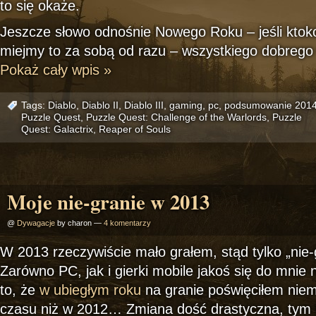
to się okaże.
Jeszcze słowo odnośnie Nowego Roku – jeśli ktokol
miejmy to za sobą od razu – wszystkiego dobrego 
Pokaż cały wpis »
Tags:
Diablo
,
Diablo II
,
Diablo III
,
gaming
,
pc
,
podsumowanie 201
Puzzle Quest
,
Puzzle Quest: Challenge of the Warlords
,
Puzzle
Quest: Galactrix
,
Reaper of Souls
Moje nie-granie w 2013
@
Dywagacje
by charon —
4 komentarzy
W 2013 rzeczywiście mało grałem, stąd tylko „nie-g
Zarówno PC, jak i gierki mobile jakoś się do mnie n
to, że
w ubiegłym roku
na granie poświęciłem niema
czasu niż w 2012… Zmiana dość drastyczna, tym ba