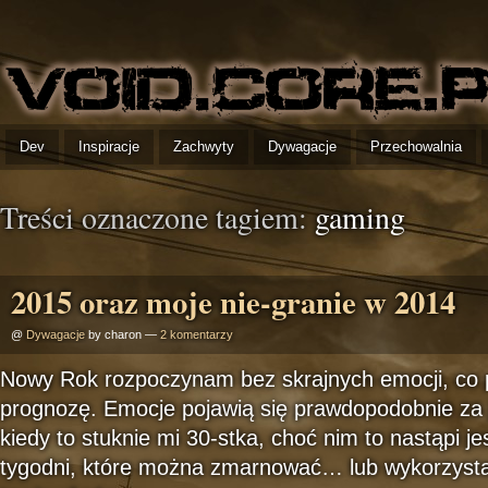
Dev
Inspiracje
Zachwyty
Dywagacje
Przechowalnia
Treści oznaczone tagiem:
gaming
2015 oraz moje nie-granie w 2014
@
Dywagacje
by charon —
2 komentarzy
Nowy Rok rozpoczynam bez skrajnych emocji, co 
prognozę. Emocje pojawią się prawdopodobnie za j
kiedy to stuknie mi 30-stka, choć nim to nastąpi je
tygodni, które można zmarnować… lub wykorzystać