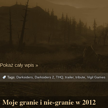
Pokaż cały wpis »
Tags:
Darksiders
,
Darksiders 2
,
THQ
,
trailer
,
tribute
,
Vigil Games
Moje granie i nie-granie w 2012