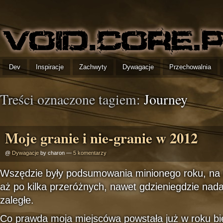
Dev
Inspiracje
Zachwyty
Dywagacje
Przechowalnia
Treści oznaczone tagiem:
Journey
Moje granie i nie-granie w 2012
@
Dywagacje
by charon —
5 komentarzy
Wszędzie były podsumowania minionego roku, na 
aż po kilka przeróżnych, nawet gdzieniegdzie nada
zaległe.
Co prawda moja miejscówa powstała już w roku bie