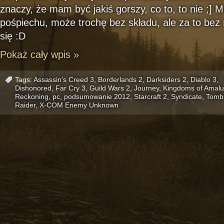
znaczy, że mam być jakiś gorszy, co to, to nie ;] 
pośpiechu, może trochę bez składu, ale za to be
się :D
Pokaż cały wpis »
Tags:
Assassin's Creed 3
,
Borderlands 2
,
Darksiders 2
,
Diablo 3
,
Dishonored
,
Far Cry 3
,
Guild Wars 2
,
Journey
,
Kingdoms of Amalu
Reckoning
,
pc
,
podsumowanie 2012
,
Starcraft 2
,
Syndicate
,
Tomb
Raider
,
X-COM Enemy Unknown