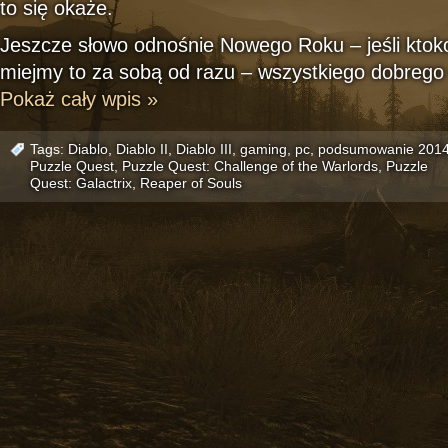
to się okaże.
Jeszcze słowo odnośnie Nowego Roku – jeśli ktokol
miejmy to za sobą od razu – wszystkiego dobrego 
Pokaż cały wpis »
Tags:
Diablo
,
Diablo II
,
Diablo III
,
gaming
,
pc
,
podsumowanie 201
Puzzle Quest
,
Puzzle Quest: Challenge of the Warlords
,
Puzzle
Quest: Galactrix
,
Reaper of Souls