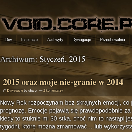
Dev
Inspiracje
Zachwyty
Dywagacje
Przechowalnia
Archiwum:
Styczeń, 2015
2015 oraz moje nie-granie w 2014
@
Dywagacje
by charon —
2 komentarzy
Nowy Rok rozpoczynam bez skrajnych emocji, co 
prognozę. Emocje pojawią się prawdopodobnie za j
kiedy to stuknie mi 30-stka, choć nim to nastąpi je
tygodni, które można zmarnować… lub wykorzystać