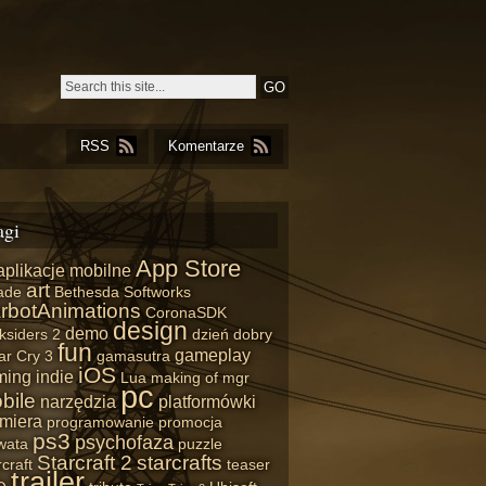
RSS
Komentarze
agi
App Store
aplikacje mobilne
art
ade
Bethesda Softworks
rbotAnimations
CoronaSDK
design
demo
ksiders 2
dzień dobry
fun
gameplay
ar Cry 3
gamasutra
iOS
ming
indie
Lua
making of
mgr
pc
bile
narzędzia
platformówki
miera
programowanie
promocja
ps3
psychofaza
wata
puzzle
Starcraft 2
starcrafts
craft
teaser
trailer