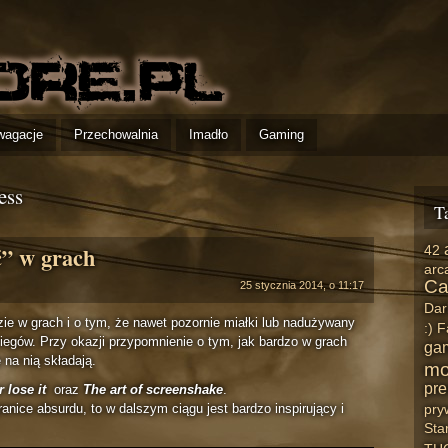
wagacje
Przechowalnia
Imadło
Gaming
ess
T
ść” w grach
42
arc
Ca
25 stycznia 2014, o 11:17
Dar
ie w grach i o tym, że nawet pozornie miałki lub nadużywany
:)
F
iegów. Przy okazji przypomnienie o tym, jak bardzo w grach
ga
 na nią składają.
mo
pre
r lose it
oraz
The art of screenshake
.
pry
anice absurdu, to w dalszym ciągu jest bardzo inspirujący i
Star