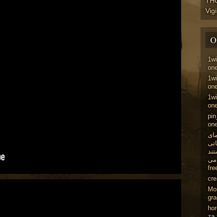
TH
Vig
O
1w
one
1w
one
1wi
one
pin
one
مای
اتی
تند
می
fre
cr
Mo
gr
ho
za 