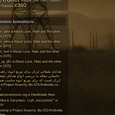
Q
tribute
Ubisoft
Trine
Trine 2
x360
il Games
statnie komentarze
in_qdot
o
About Love, Hate and the other
s [iOS]
in_wtea
o
About Love, Hate and the other
s [iOS]
n_test
o
About Love, Hate and the other
s [iOS]
_up_ljEr
o
About Love, Hate and the other
s [iOS]
هدایای تبلیغاتی ارزان برای توزیع انبوه؛ راهن
جامعاین مقاله به بررسی انواع هدایای تبلیغ
ارزان قیمت که برای توزیع انبوه مناسب هس
o
Project Anarchy dla iOS/Androida za
e
eativecommons.org
o
Handmade Hero
nika
o
Juicyness, czyli „soczystość” w
ach
roskop
o
Project Anarchy dla iOS/Androida
free