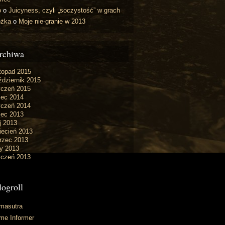
o
o
Juicyness, czyli „soczystość” w grach
óżka
o
Moje nie-granie w 2013
rchiwa
topad 2015
dziernik 2015
yczeń 2015
iec 2014
yczeń 2014
iec 2013
j 2013
iecień 2013
rzec 2013
y 2013
yczeń 2013
logroll
masutra
me Informer