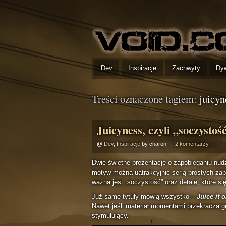
Dev
Inspiracje
Zachwyty
Dy
Treści oznaczone tagiem:
juicyn
Juicyness, czyli „soczysto
@
Dev
,
Inspiracje
by charon —
2 komentarzy
Dwie świetne prezentacje o zapobieganiu nudz
motyw można uatrakcyjnić serią prostych zab
ważna jest „soczystość” oraz detale, które się
Już same tytuły mówią wszystko –
Juice it o
Nawet jeśli materiał momentami przekracza gr
stymulujący.