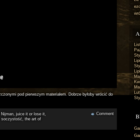
ez
wr
A
Lis
Paź
St
Lip
St
Lip
Ma
Kw
Ma
Lut
szczonymi pod pierwszym materiałem. Dobrze byłoby wrócić do
St
Comment
 Nijman
,
juice it or lose it
,
B
,
soczystość
,
the art of
Ga
Ga