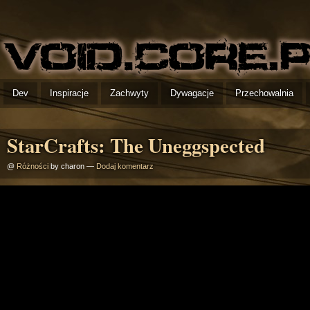
Dev
Inspiracje
Zachwyty
Dywagacje
Przechowalnia
StarCrafts: The Uneggspected
@
Różności
by charon —
Dodaj komentarz