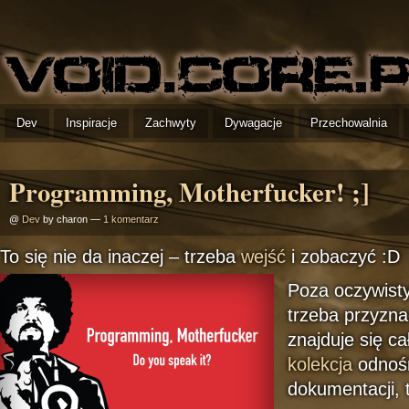
Dev
Inspiracje
Zachwyty
Dywagacje
Przechowalnia
Programming, Motherfucker! ;]
@
Dev
by charon —
1 komentarz
To się nie da inaczej – trzeba
wejść
i zobaczyć :D
Poza oczywisty
trzeba przyzna
znajduje się c
kolekcja
odnoś
dokumentacji, t