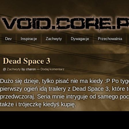
Dev
Inspiracje
Zachwyty
Dywagacje
Przechowalnia
Dead Space 3
@
Zachwyty
by charon —
Dodaj komentarz
Dużo się dzieje, tylko pisać nie ma kiedy :P Po ty
pierwszy ogień idą trailery z Dead Space 3, które t
przedwczoraj. Seria mnie intryguje od samego poc
także i trójeczkę kiedyś kupię.