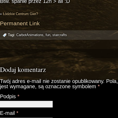
Btw. spanie przez 12h > all :D
«
Łódzkie Centrum Gier?
Permanent Link
Tagi:
CarbotAnimations
,
fun
,
starcrafts
Dodaj komentarz
Twój adres e-mail nie zostanie opublikowany.
Pola,
jest wymagane, są oznaczone symbolem
*
Podpis
*
E-mail
*