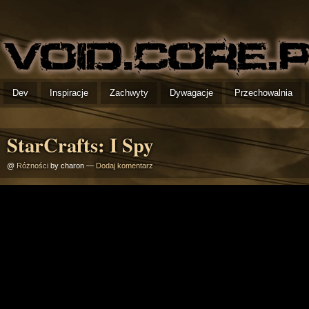
Dev
Inspiracje
Zachwyty
Dywagacje
Przechowalnia
StarCrafts: I Spy
@
Różności
by charon —
Dodaj komentarz