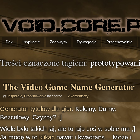
Dev
Inspiracje
Zachwyty
Dywagacje
Przechowalnia
Treści oznaczone tagiem:
prototypowan
The Video Game Name Generator
@
Inspiracje
,
Przechowalnia
by charon —
2 komentarzy
Generator tytułów dla gier
. Kolejny. Durny.
Bezcelowy. Czyżby? ;]
Wiele było takich jaj, ale to jajo coś w sobie ma ;]
Ja mogę w to
klikać
nawet i kwadrans… Może i