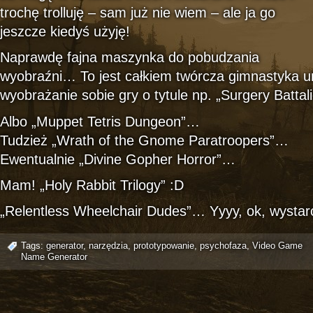
trochę trolluję – sam już nie wiem – ale ja go
jeszcze kiedyś użyję!
Naprawdę fajna maszynka do pobudzania
wyobraźni… To jest całkiem twórcza gimnastyka u
wyobrażanie sobie gry o tytule np. „Surgery Battal
Albo „Muppet Tetris Dungeon”…
Tudzież „Wrath of the Gnome Paratroopers”…
Ewentualnie „Divine Gopher Horror”…
Mam! „Holy Rabbit Trilogy” :D
„Relentless Wheelchair Dudes”… Yyyy, ok, wystar
Tags:
generator
,
narzędzia
,
prototypowanie
,
psychofaza
,
Video Game
Name Generator