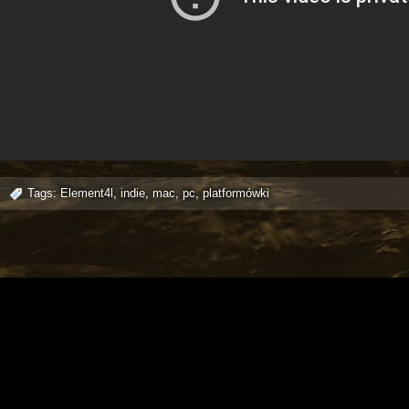
Tags:
Element4l
,
indie
,
mac
,
pc
,
platformówki