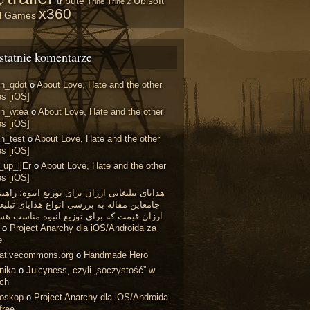
Q
tribute
Ubisoft
Trine
Trine 2
x360
il Games
statnie komentarze
in_qdot
o
About Love, Hate and the other
s [iOS]
in_wtea
o
About Love, Hate and the other
s [iOS]
n_test
o
About Love, Hate and the other
s [iOS]
_up_ljEr
o
About Love, Hate and the other
s [iOS]
هدایای تبلیغاتی ارزان برای توزیع انبوه؛ راهن
جامعاین مقاله به بررسی انواع هدایای تبلیغ
ارزان قیمت که برای توزیع انبوه مناسب هس
o
Project Anarchy dla iOS/Androida za
e
eativecommons.org
o
Handmade Hero
nika
o
Juicyness, czyli „soczystość” w
ach
roskop
o
Project Anarchy dla iOS/Androida
free