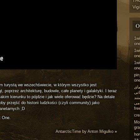
TH
Vig
O
1w
one
1w
one
1wi
one
pin
one
 turystą we wszechświecie, w którym wszystko jest
مای
t, poprzez architekturę, budowle, całe planety i galaktyki. I teraz
اتی
 jakim kierunku to pójdzie i jak wiele oferować będzie? Na detale
تند
y przejść do historii ludzkości (czyli community) jako
می
fre
anetarnych ;D
cr
x One.
Mo
gr
AntarcticTime by Anton Migulko
»
ho
za 