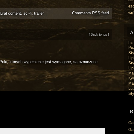
ez
wr
Comments
RSS
feed
ural content
,
sci-fi
,
trailer
A
[ Back to top ]
Lis
Paź
St
Lip
Pola, których wypełnienie jest wymagane, są oznaczone
St
Lip
Ma
Kw
Ma
Lut
St
B
Ga
Ga