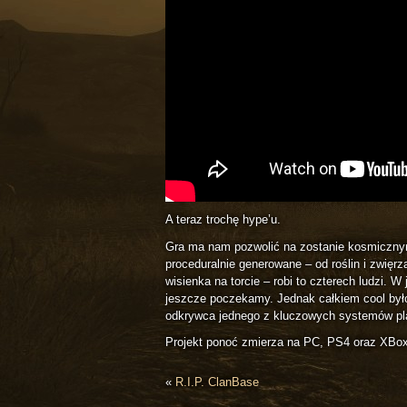
A teraz trochę hype’u.
Gra ma nam pozwolić na zostanie kosmicznym
proceduralnie generowane – od roślin i zwięrzą
wisienka na torcie – robi to czterech ludzi. W
jeszcze poczekamy. Jednak całkiem cool byłob
odkrywca jednego z kluczowych systemów pl
Projekt ponoć zmierza na PC, PS4 oraz XBo
«
R.I.P. ClanBase