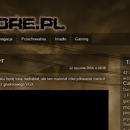
wagacje
Przechowalnia
Imadło
Gaming
er
T
12 stycznia 2014, o 18:28
42
arc
oku będę tutaj nadrabiał, ale ten materiał zdecydowanie zwrócił
Ca
z grudniowego VGX.
Dar
:)
F
ga
mo
pre
pry
Star