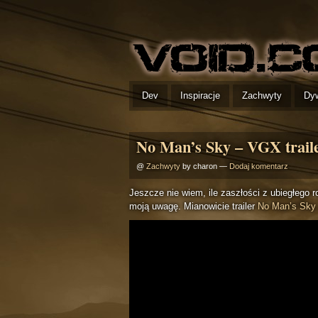
Dev
Inspiracje
Zachwyty
Dy
No Man’s Sky – VGX trail
@
Zachwyty
by charon —
Dodaj komentarz
Jeszcze nie wiem, ile zaszłości z ubiegłego r
moją uwagę. Mianowicie trailer
No Man’s Sky