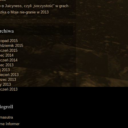
o
o
Juicyness, czyli „soczystość” w grach
óżka
o
Moje nie-granie w 2013
rchiwa
topad 2015
dziernik 2015
yczeń 2015
iec 2014
yczeń 2014
iec 2013
j 2013
iecień 2013
rzec 2013
y 2013
yczeń 2013
logroll
masutra
me Informer