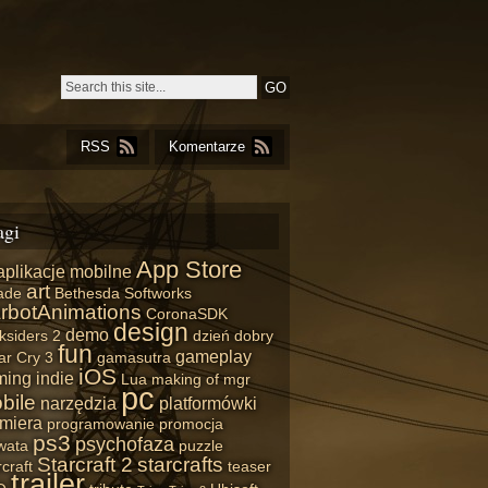
RSS
Komentarze
agi
App Store
aplikacje mobilne
art
ade
Bethesda Softworks
rbotAnimations
CoronaSDK
design
demo
ksiders 2
dzień dobry
fun
gameplay
ar Cry 3
gamasutra
iOS
ming
indie
Lua
making of
mgr
pc
bile
narzędzia
platformówki
miera
programowanie
promocja
ps3
psychofaza
wata
puzzle
Starcraft 2
starcrafts
craft
teaser
trailer