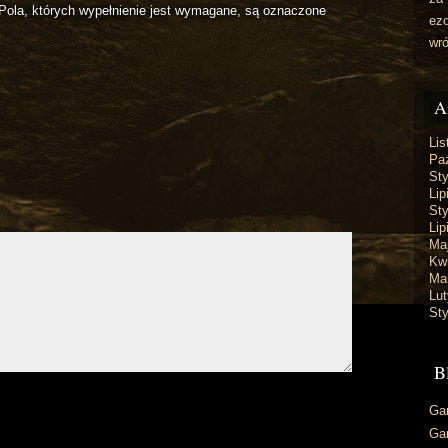
Pola, których wypełnienie jest wymagane, są oznaczone
ez
wr
A
Lis
Paź
St
Lip
St
Lip
Ma
Kw
Ma
Lut
St
B
Ga
Ga