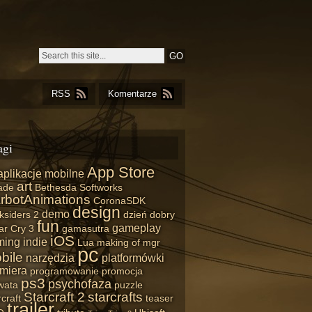
RSS
Komentarze
agi
App Store
aplikacje mobilne
art
ade
Bethesda Softworks
rbotAnimations
CoronaSDK
design
demo
ksiders 2
dzień dobry
fun
gameplay
ar Cry 3
gamasutra
iOS
ming
indie
Lua
making of
mgr
pc
bile
narzędzia
platformówki
miera
programowanie
promocja
ps3
psychofaza
wata
puzzle
Starcraft 2
starcrafts
craft
teaser
trailer