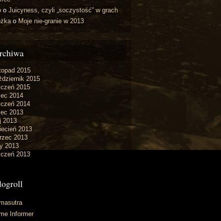
o
o
Juicyness, czyli „soczystość” w grach
óżka
o
Moje nie-granie w 2013
rchiwa
topad 2015
dziernik 2015
yczeń 2015
iec 2014
yczeń 2014
iec 2013
j 2013
iecień 2013
rzec 2013
y 2013
yczeń 2013
logroll
masutra
me Informer