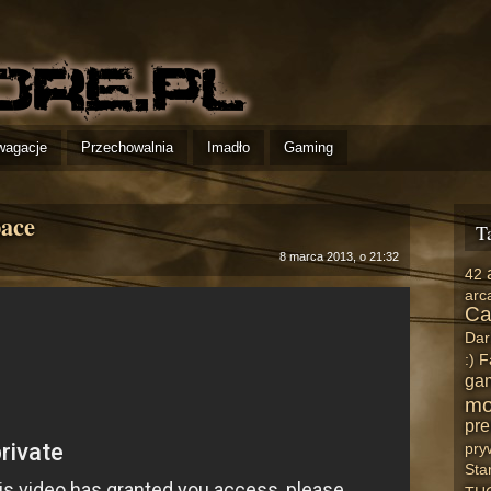
wagacje
Przechowalnia
Imadło
Gaming
pace
T
8 marca 2013, o 21:32
42
arc
Ca
Dar
:)
F
ga
mo
pre
pry
Star