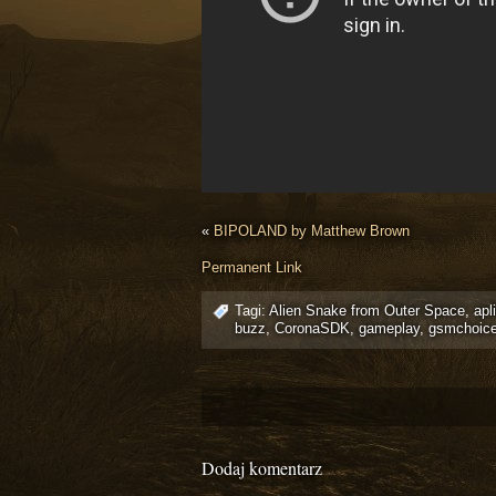
«
BIPOLAND by Matthew Brown
Permanent Link
Tagi:
Alien Snake from Outer Space
,
apl
buzz
,
CoronaSDK
,
gameplay
,
gsmchoic
Dodaj komentarz