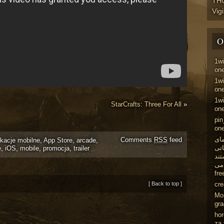
TH
Vig
O
1w
one
1w
one
1wi
StarCrafts: Three For All
»
one
pin
one
مای
Comments
RSS
feed
ikacje mobilne
,
App Store
,
arcade
,
اتی
e
,
iOS
,
mobile
,
promocja
,
trailer
تند
می
fre
cr
[ Back to top ]
Mo
gr
ho
za 