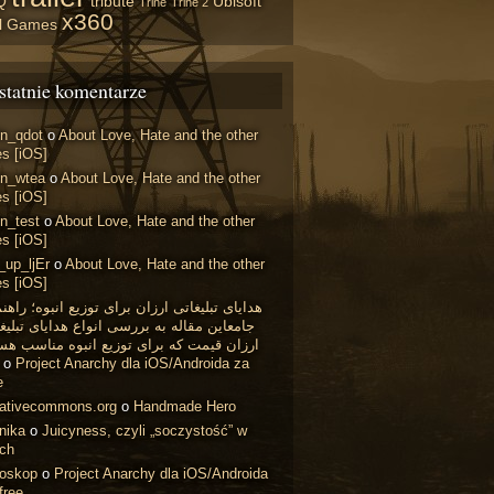
Q
tribute
Ubisoft
Trine
Trine 2
x360
il Games
statnie komentarze
in_qdot
o
About Love, Hate and the other
s [iOS]
in_wtea
o
About Love, Hate and the other
s [iOS]
n_test
o
About Love, Hate and the other
s [iOS]
_up_ljEr
o
About Love, Hate and the other
s [iOS]
هدایای تبلیغاتی ارزان برای توزیع انبوه؛ راهن
جامعاین مقاله به بررسی انواع هدایای تبلیغ
ارزان قیمت که برای توزیع انبوه مناسب هس
o
Project Anarchy dla iOS/Androida za
e
eativecommons.org
o
Handmade Hero
nika
o
Juicyness, czyli „soczystość” w
ach
roskop
o
Project Anarchy dla iOS/Androida
free